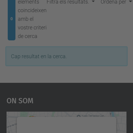
elements
Filtra els resultats.
Ordena per
coincideixen
amb el
0
vostre criteri
de cerca
Cap resultat en la cerca.
On Som
Necessitem el vostre