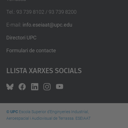
Tel.
:
93 739 8102 / 93 739 8200
E-mail
:
info.eseiaat@upc.edu
Directori UPC
Formulari de contacte
Llista Xarxes Socials
© UPC
Escola Superior d’Enginyeries Industrial,
Aeroespacial i Audiovisual de Terrassa. ESEIAAT