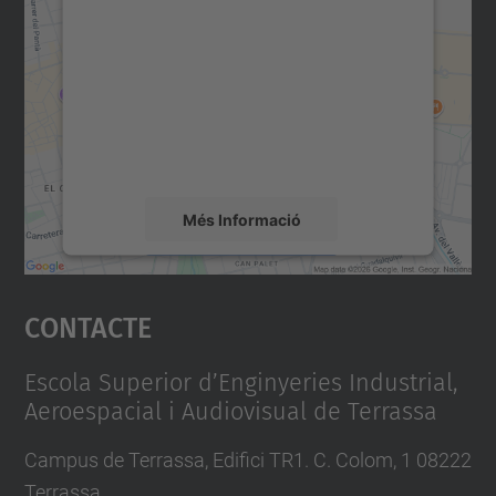
consentiment per carregar el
servei Google Maps!
Utilitzem un servei de tercers per incrustar
contingut del mapa que pugui recollir dades
sobre la vostra activitat. Reviseu-ne els
detalls i accepteu el servei per veure el
mapa.
Més Informació
Accepta
Contacte
powered by
Usercentrics Consent
Management Platform
Escola Superior d’Enginyeries Industrial,
Aeroespacial i Audiovisual de Terrassa
Campus de Terrassa, Edifici TR1. C. Colom, 1 08222
Terrassa