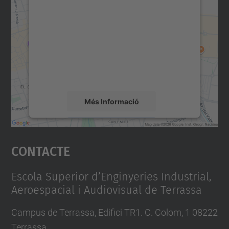
consentiment per carregar el
servei Google Maps!
Utilitzem un servei de tercers per incrustar
contingut del mapa que pugui recollir dades
sobre la vostra activitat. Reviseu-ne els
detalls i accepteu el servei per veure el
mapa.
Més Informació
Accepta
Contacte
powered by
Usercentrics Consent
Management Platform
Escola Superior d’Enginyeries Industrial,
Aeroespacial i Audiovisual de Terrassa
Campus de Terrassa, Edifici TR1. C. Colom, 1 08222
Terrassa