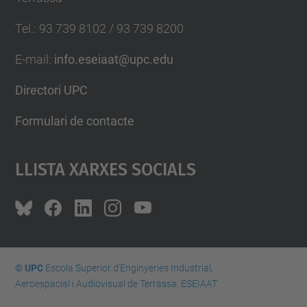
Tel.
:
93 739 8102 / 93 739 8200
E-mail
:
info.eseiaat@upc.edu
Directori UPC
Formulari de contacte
Llista Xarxes Socials
© UPC
Escola Superior d’Enginyeries Industrial,
Aeroespacial i Audiovisual de Terrassa. ESEIAAT