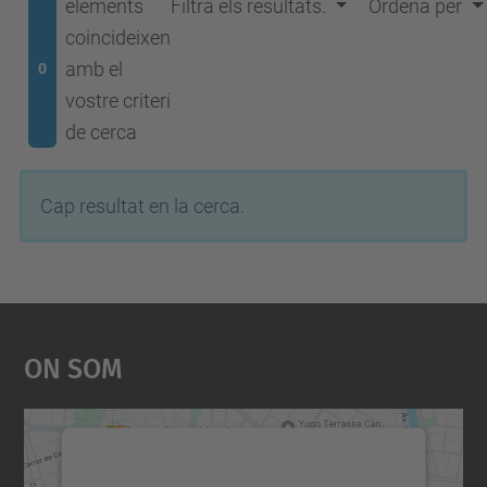
elements
Filtra els resultats.
Ordena per
coincideixen
amb el
0
vostre criteri
de cerca
Cap resultat en la cerca.
On Som
Necessitem el vostre