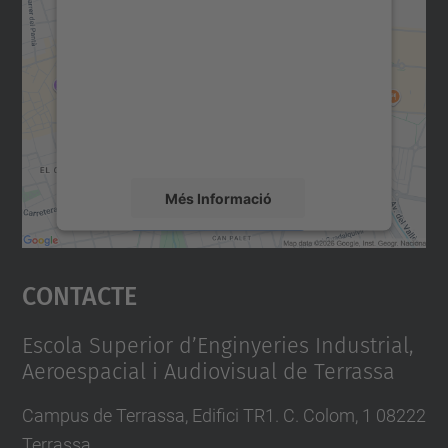
consentiment per carregar el
servei Google Maps!
Utilitzem un servei de tercers per incrustar
contingut del mapa que pugui recollir dades
sobre la vostra activitat. Reviseu-ne els
detalls i accepteu el servei per veure el
mapa.
Més Informació
Accepta
Contacte
powered by
Usercentrics Consent
Management Platform
Escola Superior d’Enginyeries Industrial,
Aeroespacial i Audiovisual de Terrassa
Campus de Terrassa, Edifici TR1. C. Colom, 1 08222
Terrassa