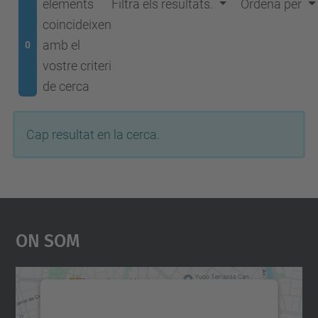
elements
Filtra els resultats.
Ordena per
coincideixen
amb el
0
vostre criteri
de cerca
Cap resultat en la cerca.
On Som
Necessitem el vostre