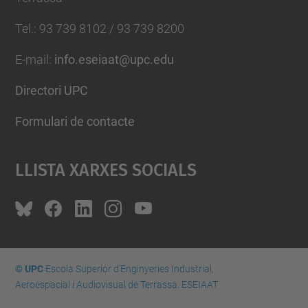
Tel.
:
93 739 8102 / 93 739 8200
E-mail
:
info.eseiaat@upc.edu
Directori UPC
Formulari de contacte
Llista Xarxes Socials
© UPC
Escola Superior d’Enginyeries Industrial,
Aeroespacial i Audiovisual de Terrassa. ESEIAAT