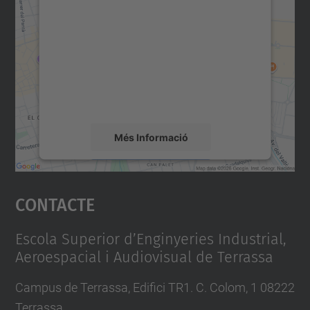
consentiment per carregar el
servei Google Maps!
Utilitzem un servei de tercers per incrustar
contingut del mapa que pugui recollir dades
sobre la vostra activitat. Reviseu-ne els
detalls i accepteu el servei per veure el
mapa.
Més Informació
Accepta
Contacte
powered by
Usercentrics Consent
Management Platform
Escola Superior d’Enginyeries Industrial,
Aeroespacial i Audiovisual de Terrassa
Campus de Terrassa, Edifici TR1. C. Colom, 1 08222
Terrassa