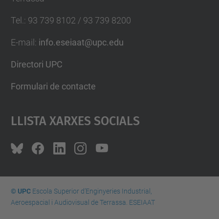
Tel.
:
93 739 8102 / 93 739 8200
E-mail
:
info.eseiaat@upc.edu
Directori UPC
Formulari de contacte
Llista Xarxes Socials
© UPC
Escola Superior d’Enginyeries Industrial,
Aeroespacial i Audiovisual de Terrassa. ESEIAAT