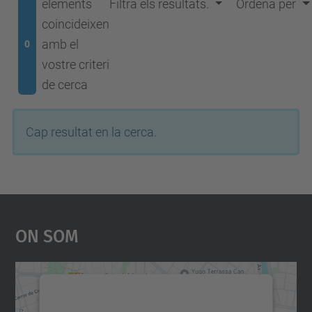
elements
Filtra els resultats.
Ordena per
coincideixen
amb el
0
vostre criteri
de cerca
Cap resultat en la cerca.
On Som
Necessitem el vostre