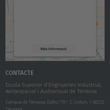
consentiment per carregar el
servei Google Maps!
Utilitzem un servei de tercers per incrustar
contingut del mapa que pugui recollir dades
sobre la vostra activitat. Reviseu-ne els
detalls i accepteu el servei per veure el
mapa.
Més Informació
Accepta
Contacte
powered by
Usercentrics Consent
Management Platform
Escola Superior d’Enginyeries Industrial,
Aeroespacial i Audiovisual de Terrassa
Campus de Terrassa, Edifici TR1. C. Colom, 1 08222
Terrassa