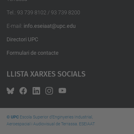
Tel.
:
93 739 8102 / 93 739 8200
E-mail
:
info.eseiaat@upc.edu
Directori UPC
Formulari de contacte
Llista Xarxes Socials
© UPC
Escola Superior d’Enginyeries Industrial,
Aeroespacial i Audiovisual de Terrassa. ESEIAAT