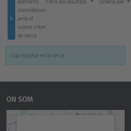
elements
Filtra els resultats.
Ordena per
coincideixen
amb el
0
vostre criteri
de cerca
Cap resultat en la cerca.
On Som
Necessitem el vostre