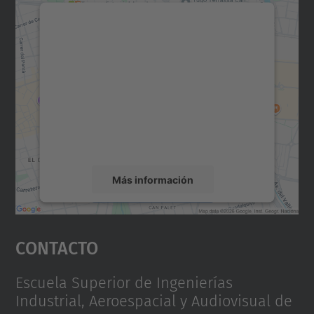
Necesitamos su consentimiento
para cargar el servicio Google
Maps.
Utilizamos un servicio de terceros para
incrustar contenido de mapas que puede
recopilar datos sobre su actividad. Le
rogamos que revise los detalles y acepte el
servicio para ver este mapa.
Más información
Aceptar
Contacto
powered by
Usercentrics Consent
Management Platform
Escuela Superior de Ingenierías
Industrial, Aeroespacial y Audiovisual de