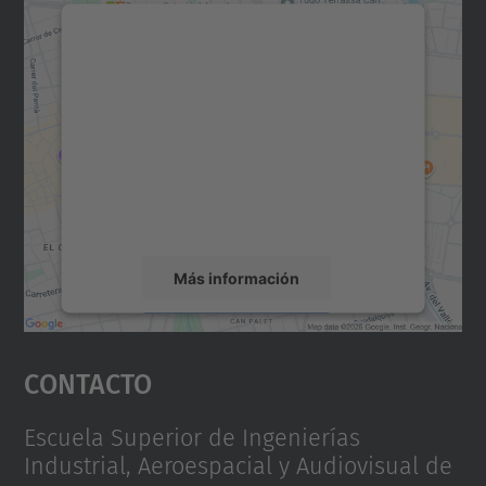
Necesitamos su consentimiento
para cargar el servicio Google
Maps.
Utilizamos un servicio de terceros para
incrustar contenido de mapas que puede
recopilar datos sobre su actividad. Le
rogamos que revise los detalles y acepte el
servicio para ver este mapa.
Más información
Aceptar
Contacto
powered by
Usercentrics Consent
Management Platform
Escuela Superior de Ingenierías
Industrial, Aeroespacial y Audiovisual de