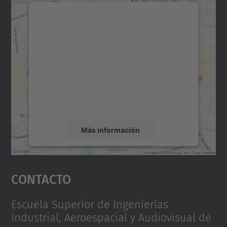
Necesitamos su consentimiento
para cargar el servicio Google
Maps.
Utilizamos un servicio de terceros para
incrustar contenido de mapas que puede
recopilar datos sobre su actividad. Le
rogamos que revise los detalles y acepte el
servicio para ver este mapa.
Más información
Aceptar
Contacto
powered by
Usercentrics Consent
Management Platform
Escuela Superior de Ingenierías
Industrial, Aeroespacial y Audiovisual de