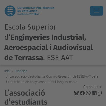
Escola Superior
d’
Enginyeries Industrial,
Aeroespacial i Audiovisual
de Terrassa
. ESEIAAT
Inici
Notícies
L’associació d’estudiants Cosmic Research, de l’ESEIAAT de la
UPC, celebra deu anys construint i llançant coets
Comparteix:
L’associació
d’estudiants