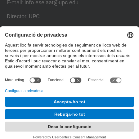
E-mail
:
info.eseiaat@upc.edu
Directori UPC
Formulari de contacte
Llista Xarxes Socials
© UPC
Escola Superior d’Enginyeries Industrial,
Aeroespacial i Audiovisual de Terrassa. ESEIAAT
Desenvolupat amb
Mapa del lloc
Accessibilitat