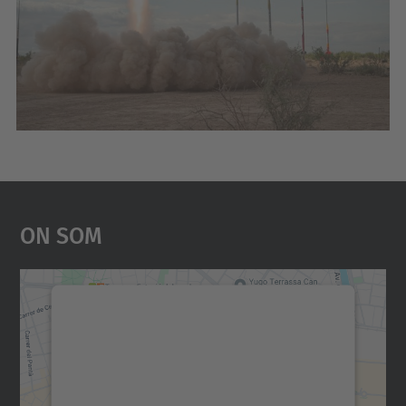
On Som
Necessitem el vostre
consentiment per carregar el
servei Google Maps!
Utilitzem un servei de tercers per incrustar