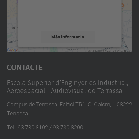
contingut del mapa que pugui recollir dades
sobre la vostra activitat. Reviseu-ne els
detalls i accepteu el servei per veure el
mapa.
Més Informació
Accepta
Contacte
powered by
Usercentrics Consent
Management Platform
Escola Superior d’Enginyeries Industrial,
Aeroespacial i Audiovisual de Terrassa
Campus de Terrassa, Edifici TR1. C. Colom, 1 08222
Terrassa
Tel.
:
93 739 8102 / 93 739 8200