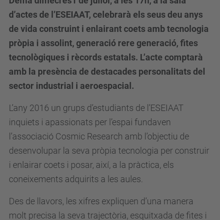
Demà dimecres1 de juliol, a les 17h, a la sala
d’actes de l’ESEIAAT, celebrarà els seus deu anys
de vida construint i enlairant coets amb tecnologia
pròpia i assolint, generació rere generació, fites
tecnològiques i rècords estatals. L’acte comptarà
amb la presència de destacades personalitats del
sector industrial i aeroespacial.
L’any 2016 un grups d’estudiants de l’ESEIAAT
inquiets i apassionats per l’espai fundaven
l’associació Cosmic Research amb l’objectiu de
desenvolupar la seva pròpia tecnologia per construir
i enlairar coets i posar, així, a la pràctica, els
coneixements adquirits a les aules.
Des de llavors, les xifres expliquen d’una manera
molt precisa la seva trajectòria, esquitxada de fites i