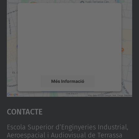
Necessitem el vostre
consentiment per carregar el
servei Google Maps!
Utilitzem un servei de tercers per incrustar
contingut del mapa que pugui recollir dades
sobre la vostra activitat. Reviseu-ne els
detalls i accepteu el servei per veure el
mapa.
Més Informació
Accepta
Contacte
powered by
Usercentrics Consent
Management Platform
Escola Superior d’Enginyeries Industrial,
Aeroespacial i Audiovisual de Terrassa