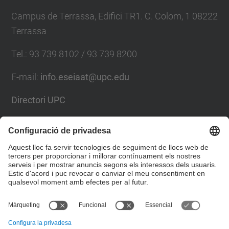
Campus de Terrassa, Edifici TR1. C. Colom, 1 08222
Terrassa
Tel.
:
93 739 8102 / 93 739 8200
E-mail
:
info.eseiaat@upc.edu
Directori UPC
Formulari de contacte
Llista Xarxes Socials