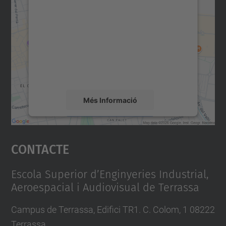
consentiment per carregar el
servei Google Maps!
Utilitzem un servei de tercers per incrustar
contingut del mapa que pugui recollir dades
sobre la vostra activitat. Reviseu-ne els
detalls i accepteu el servei per veure el
mapa.
Més Informació
Accepta
Contacte
powered by
Usercentrics Consent
Management Platform
Escola Superior d’Enginyeries Industrial,
Aeroespacial i Audiovisual de Terrassa
Campus de Terrassa, Edifici TR1. C. Colom, 1 08222
Terrassa