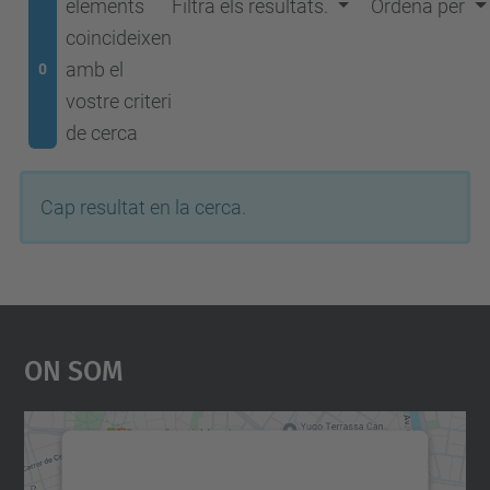
elements
Filtra els resultats.
Ordena per
coincideixen
amb el
0
vostre criteri
de cerca
Cap resultat en la cerca.
On Som
Necessitem el vostre