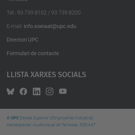
Tel.
:
93 739 8102 / 93 739 8200
E-mail
:
info.eseiaat@upc.edu
Directori UPC
Formulari de contacte
Llista Xarxes Socials
© UPC
Escola Superior d’Enginyeries Industrial,
Aeroespacial i Audiovisual de Terrassa. ESEIAAT