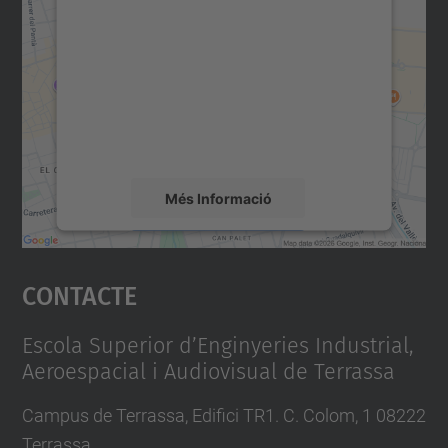
consentiment per carregar el
servei Google Maps!
Utilitzem un servei de tercers per incrustar
contingut del mapa que pugui recollir dades
sobre la vostra activitat. Reviseu-ne els
detalls i accepteu el servei per veure el
mapa.
Més Informació
Accepta
Contacte
powered by
Usercentrics Consent
Management Platform
Escola Superior d’Enginyeries Industrial,
Aeroespacial i Audiovisual de Terrassa
Campus de Terrassa, Edifici TR1. C. Colom, 1 08222
Terrassa