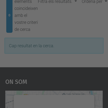
elements
Filtra els resultats.
Ordena per
coincideixen
amb el
0
vostre criteri
de cerca
Cap resultat en la cerca.
On Som
Necessitem el vostre