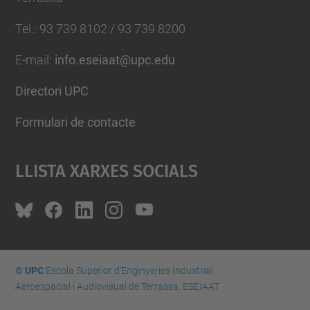
Tel.
:
93 739 8102 / 93 739 8200
E-mail
:
info.eseiaat@upc.edu
Directori UPC
Formulari de contacte
Llista Xarxes Socials
© UPC
Escola Superior d’Enginyeries Industrial,
Aeroespacial i Audiovisual de Terrassa. ESEIAAT