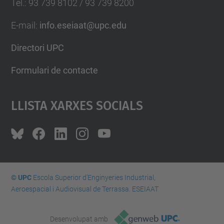
Tel.
:
93 739 8102 / 93 739 8200
E-mail
:
info.eseiaat@upc.edu
Directori UPC
Formulari de contacte
Llista Xarxes Socials
© UPC
Escola Superior d’Enginyeries Industrial,
Aeroespacial i Audiovisual de Terrassa. ESEIAAT
Desenvolupat amb