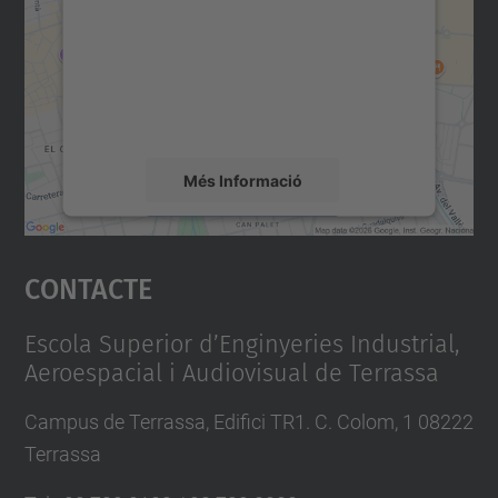
Utilitzem un servei de tercers per incrustar
contingut del mapa que pugui recollir dades
sobre la vostra activitat. Reviseu-ne els
detalls i accepteu el servei per veure el
mapa.
Més Informació
Accepta
Contacte
powered by
Usercentrics Consent
Management Platform
Escola Superior d’Enginyeries Industrial,
Aeroespacial i Audiovisual de Terrassa
Campus de Terrassa, Edifici TR1. C. Colom, 1 08222
Terrassa