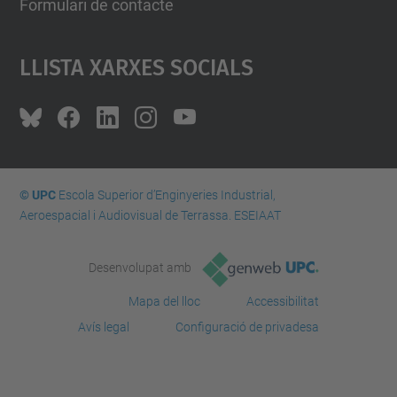
Formulari de contacte
Llista Xarxes Socials
© UPC
Escola Superior d’Enginyeries Industrial,
Aeroespacial i Audiovisual de Terrassa. ESEIAAT
Desenvolupat amb
Mapa del lloc
Accessibilitat
Avís legal
Configuració de privadesa