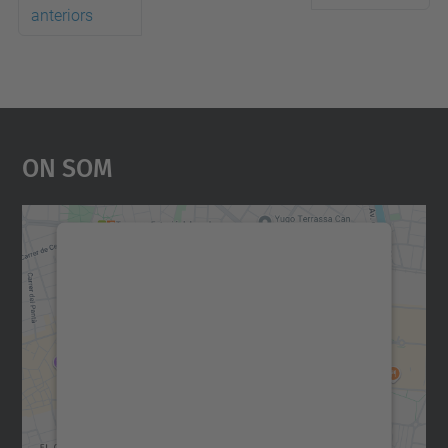
anteriors
On Som
Necessitem el vostre
consentiment per carregar el
servei Google Maps!
Utilitzem un servei de tercers per incrustar
contingut del mapa que pugui recollir dades
sobre la vostra activitat. Reviseu-ne els
detalls i accepteu el servei per veure el
mapa.