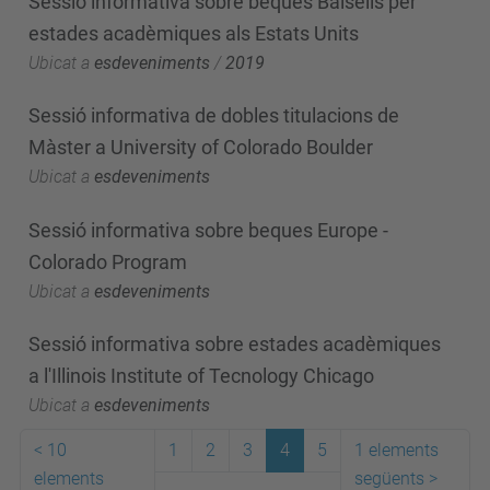
Sessió informativa sobre beques Balsells per
estades acadèmiques als Estats Units
Ubicat a
esdeveniments
/
2019
Sessió informativa de dobles titulacions de
Màster a University of Colorado Boulder
Ubicat a
esdeveniments
Sessió informativa sobre beques Europe -
Colorado Program
Ubicat a
esdeveniments
Sessió informativa sobre estades acadèmiques
a l'Illinois Institute of Tecnology Chicago
Ubicat a
esdeveniments
<
10
1
2
3
4
5
1 elements
elements
següents
>