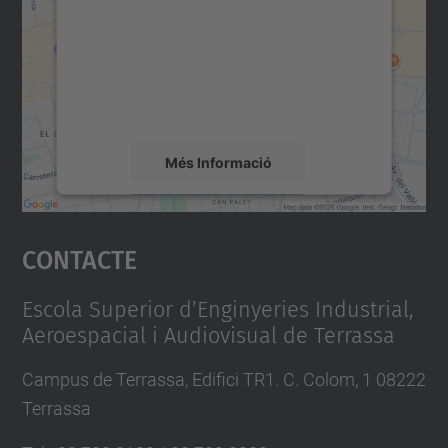
Utilitzem un servei de tercers per incrustar
contingut del mapa que pugui recollir dades
sobre la vostra activitat. Reviseu-ne els
detalls i accepteu el servei per veure el
mapa.
Més Informació
Accepta
Contacte
powered by
Usercentrics Consent
Management Platform
Escola Superior d’Enginyeries Industrial,
Aeroespacial i Audiovisual de Terrassa
Campus de Terrassa, Edifici TR1. C. Colom, 1 08222
Terrassa