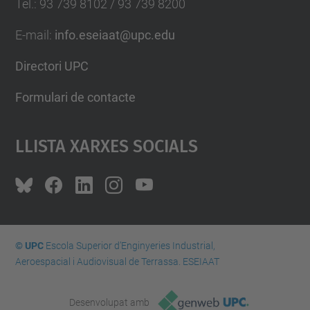
Tel.
:
93 739 8102 / 93 739 8200
E-mail
:
info.eseiaat@upc.edu
Directori UPC
Formulari de contacte
Llista Xarxes Socials
© UPC
Escola Superior d’Enginyeries Industrial,
Aeroespacial i Audiovisual de Terrassa. ESEIAAT
Desenvolupat amb