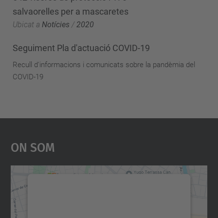
salvaorelles per a mascaretes
Ubicat a
Notícies
/
2020
Seguiment Pla d'actuació COVID-19
Recull d'informacions i comunicats sobre la pandèmia del
COVID-19
On Som
Necessitem el vostre
consentiment per carregar el
servei Google Maps!