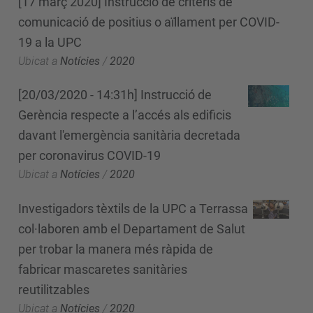
[17 març 2020] Instrucció de criteris de
comunicació de positius o aïllament per COVID-
19 a la UPC
Ubicat a
Notícies
/
2020
[20/03/2020 - 14:31h] Instrucció de
Gerència respecte a l’accés als edificis
davant l'emergència sanitària decretada
per coronavirus COVID-19
Ubicat a
Notícies
/
2020
Investigadors tèxtils de la UPC a Terrassa
col·laboren amb el Departament de Salut
per trobar la manera més ràpida de
fabricar mascaretes sanitàries
reutilitzables
Ubicat a
Notícies
/
2020